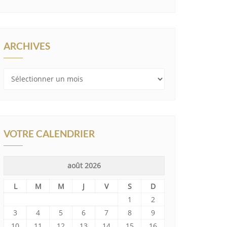
ARCHIVES
Archives
VOTRE CALENDRIER
août 2026
L
M
M
J
V
S
D
1
2
3
4
5
6
7
8
9
10
11
12
13
14
15
16