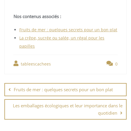
Nos contenus associés :
Fruits de mer : quelques secrets pour un bon plat
La crêpe, sucrée ou salée, un régal pour les
papilles
tableescachees
0
Navigation
de
Fruits de mer : quelques secrets pour un bon plat
l’article
Les emballages écologiques et leur importance dans le
quotidien