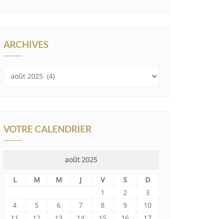
ARCHIVES
Archives
VOTRE CALENDRIER
août 2025
L
M
M
J
V
S
D
1
2
3
4
5
6
7
8
9
10
11
12
13
14
15
16
17